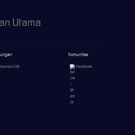
han Utama
kungan
Komunitas
borneo338
Facebook