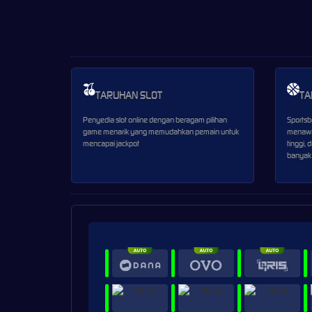
TARUHAN SLOT
TA
Penyedia slot online dengan beragam pilihan
Sportsb
game menarik yang memudahkan pemain untuk
menawar
mencapai jackpot
tinggi,
banyak 