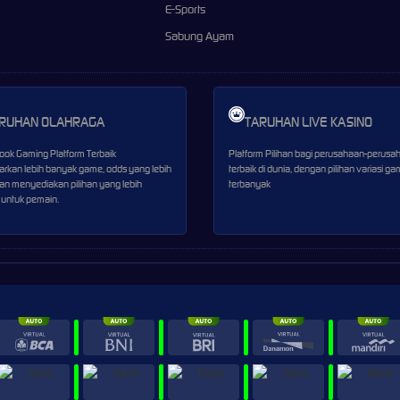
E-Sports
Sabung Ayam
RUHAN OLAHRAGA
TARUHAN LIVE KASINO
ook Gaming Platform Terbaik
Platform Pilihan bagi perusahaan-perusa
kan lebih banyak game, odds yang lebih
terbaik di dunia, dengan pilihan variasi g
 dan menyediakan pilihan yang lebih
terbanyak
untuk pemain.