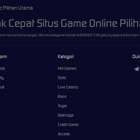
 Pilihan Utama
 Cepat Situs Game Online Pili
 untuk mencari kemenangan. Nikmati pelayanan terbaik di BORNEO 338 gabung segera di link resmi.
form
Kategori
Du
osi
Hot Games
lty
Slots
ral
Live Casino
Race
Togel
Olahraga
Crash Game
Arcade