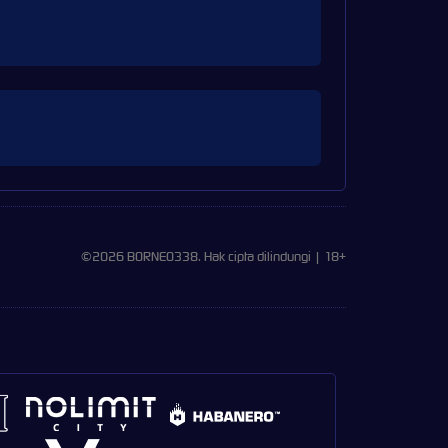
©2026 BORNEO338. Hak cipta dilindungi | 18+