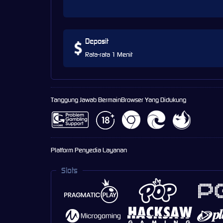
Deposit
Rata-rata 1 Menit
Tanggung Jawab Bermain
Browser Yang Didukung
Platform Penyedia Layanan
Slots