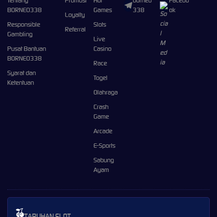
Tentang
Promosi
Hot
borneo
Facebo
BORNEO338
Games
338
ok
Loyalty
Responsible
Slots
Referral
Gambling
Live
Pusat Bantuan
Casino
BORNEO338
Race
Syarat dan
Togel
Ketentuan
Olahraga
Crash
Game
Arcade
E-Sports
Sabung
Ayam
TARUHAN SLOT