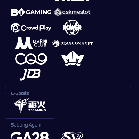
E-Sports
Sabung Ayam