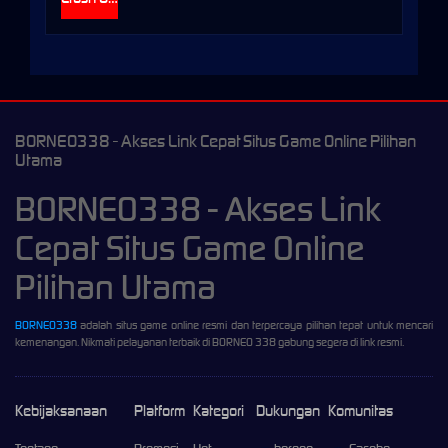
BORNEO338 - Akses Link Cepat Situs Game Online Pilihan
Utama
BORNEO338 - Akses Link
Cepat Situs Game Online
Pilihan Utama
BORNEO338
adalah situs game online resmi dan terpercaya pilihan tepat untuk mencari
kemenangan. Nikmati pelayanan terbaik di BORNEO 338 gabung segera di link resmi.
Kebijaksanaan
Platform
Kategori
Dukungan
Komunitas