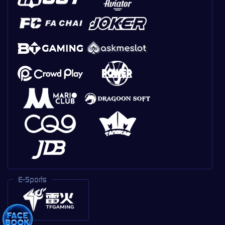
E-Sports