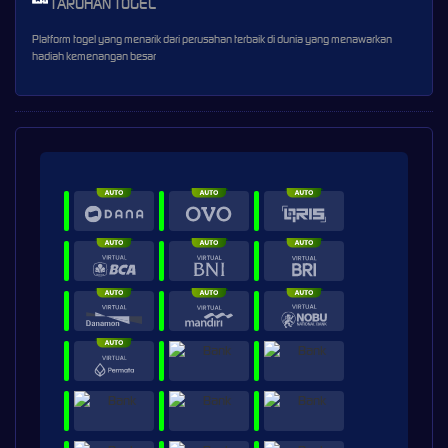
TARUHAN TOGEL
Platform togel yang menarik dari perusahan terbaik di dunia yang menawarkan
hadiah kemenangan besar