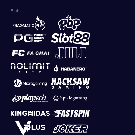
Slots