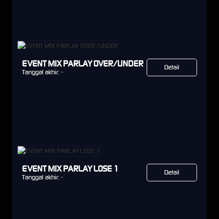
EVENT MIX PARLAY OVER/UNDER
Detail
Tanggal akhir:
-
EVENT MIX PARLAY LOSE 1
Detail
Tanggal akhir:
-