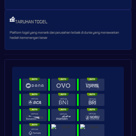
TARUHAN TOGEL
Platform togel yang menarik dari perusahan terbaik di dunia yang menawarkan
hadiah kemenangan besar