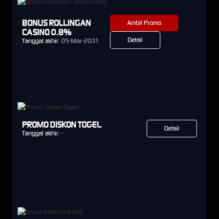
BONUS ROLLINGAN
Ambil Promo
CASINO 0.8%
Detail
Tanggal akhir:
05-Mar-2031
PROMO DISKON TOGEL
Detail
Tanggal akhir:
-