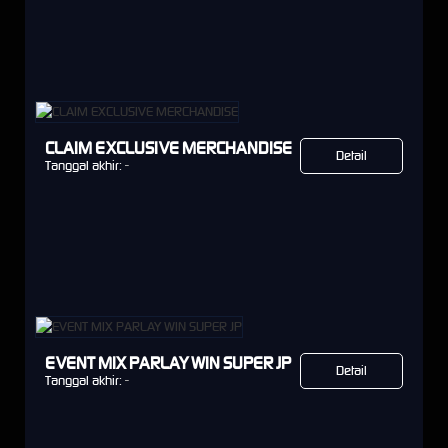
CLAIM EXCLUSIVE MERCHANDISE
Detail
Tanggal akhir:
-
EVENT MIX PARLAY WIN SUPER JP
Detail
Tanggal akhir:
-