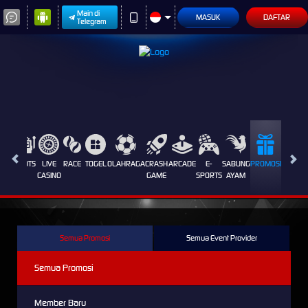
Main di
MASUK
DAFTAR
Telegram
OT
SLOTS
LIVE
RACE
TOGEL
OLAHRAGA
CRASH
ARCADE
E-
SABUNG
PROMOSI
MES
CASINO
GAME
SPORTS
AYAM
Semua Promosi
Semua Event Provider
Semua Promosi
Member Baru