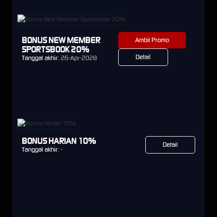
BONUS NEW MEMBER
Ambil Promo
SPORTSBOOK 20%
Detail
Tanggal akhir:
26-Apr-2028
BONUS HARIAN 10%
Detail
Tanggal akhir:
-