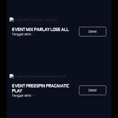
EVENT MIX PARLAY LOSE ALL
Detail
Tanggal akhir:
-
EVENT FREESPIN PRAGMATIC
PLAY
Detail
Tanggal akhir:
-