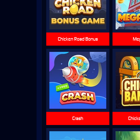
Chicken Road Bonus
Me
Crash
Chick