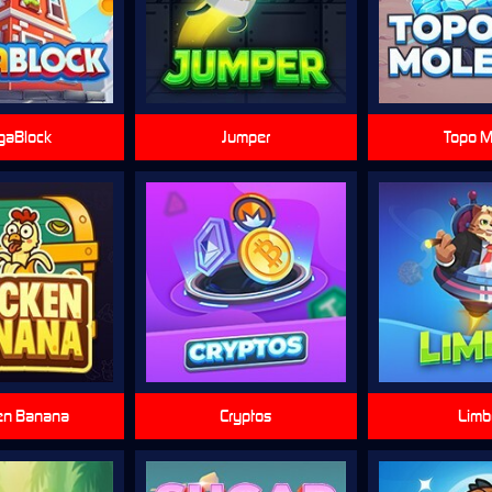
gaBlock
Jumper
Topo M
en Banana
Cryptos
Limb