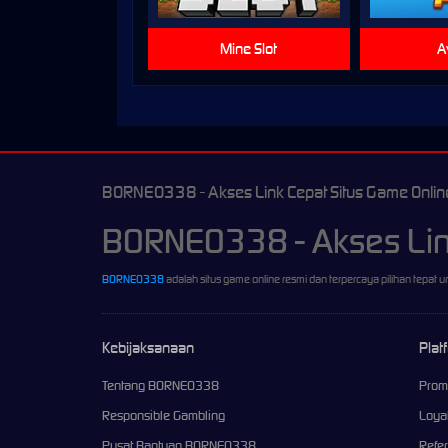
Mine Slot
A
BORNEO338 - Akses Link Cepat Situs Game Online
BORNEO338 - Akses Link
BORNEO338
adalah situs game online resmi dan terpercaya pilihan tepat
Kebijaksanaan
Plat
Tentang BORNEO338
Prom
Responsible Gambling
Loya
Pusat Bantuan BORNEO338
Refer