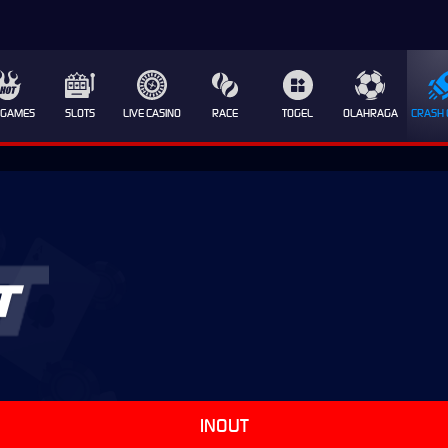
 GAMES
SLOTS
LIVE CASINO
RACE
TOGEL
OLAHRAGA
CRASH
INOUT