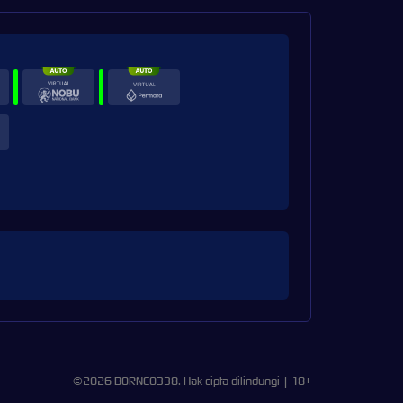
©2026 BORNEO338. Hak cipta dilindungi | 18+