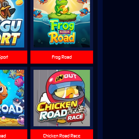
port
Frog Road
oad
Chicken Road Race