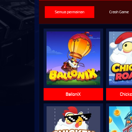
Semua permainan
Crash Game
BalloniX
Chicke