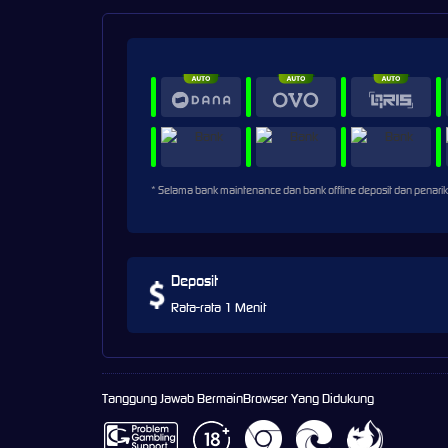
* Selama bank maintenance dan bank offline deposit dan penarik
Deposit
Rata-rata 1 Menit
Tanggung Jawab Bermain
Browser Yang Didukung