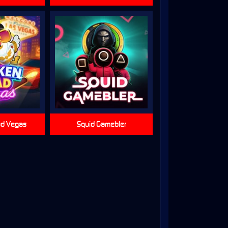
ad Vegas
Squid Gamebler