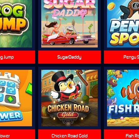
og Jump
SugarDaddy
Pengu S
Tower
Chicken Road Gold
Fish R