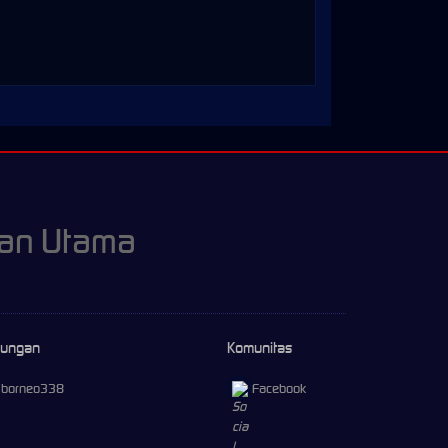
han Utama
kungan
Komunitas
borneo338
Facebook