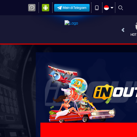
Main di Telegram
HOT