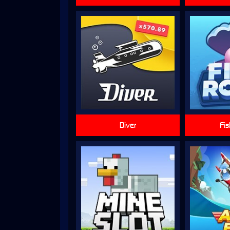
Diver
Fi