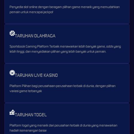
Penyedia slot online dengan beragam pilihan game menarik yang memudahkan
pemain untuk mencapai jackpot
TARUHAN OLAHRAGA
Sportsbook Gaming Platform Terbaik menawarkan lebih banyak game, odds yang
lebih tinggi, dan menyediakan pilihan yang lebih banyak untuk pemain.
TARUHAN LIVE KASINO
Platform Pilihan bagi perusahaan-perusahaan terbaik di dunia, dengan pilihan
variasi game terbanyak
TARUHAN TOGEL
Platform togel yang menarik dari perusahan terbaik di dunia yang menawarkan
hadiah kemenangan besar