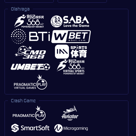
Olahraga
Crash Game