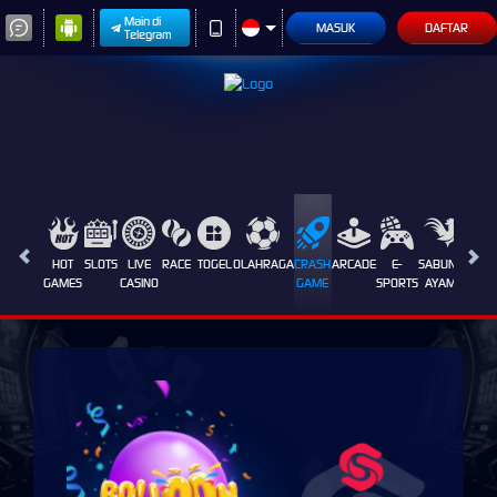
Main di
MASUK
DAFTAR
Telegram
HOT
SLOTS
LIVE
RACE
TOGEL
OLAHRAGA
CRASH
ARCADE
E-
SABUNG
PROM
GAMES
CASINO
GAME
SPORTS
AYAM