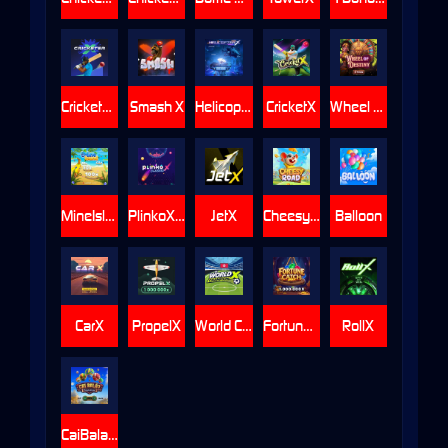
CricketerX
Smash X
HelicopterX
CricketX
Wheel Of Destiny
MineIsland
PlinkoXClassic
JetX
Cheesy Road
Balloon
CarX
PropelX
World Champion X
Fortune Catch
RollX
CaiBalaoCappadocia