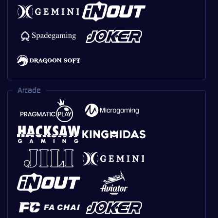
Arcade