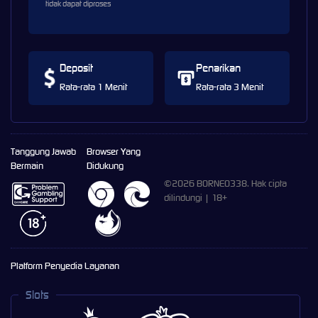
tidak dapat diproses
Deposit
Penarikan
Rata-rata 1 Menit
Rata-rata 3 Menit
Tanggung Jawab
Browser Yang
Bermain
Didukung
©2026 BORNEO338. Hak cipta
dilindungi | 18+
Platform Penyedia Layanan
Slots